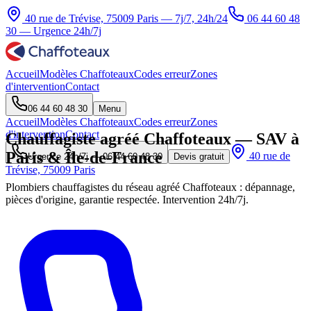
40 rue de Trévise, 75009 Paris — 7j/7, 24h/24
06 44 60 48
30
— Urgence 24h/7j
Accueil
Modèles Chaffoteaux
Codes erreur
Zones
d'intervention
Contact
06 44 60 48 30
Menu
Accueil
Modèles Chaffoteaux
Codes erreur
Zones
d'intervention
Contact
Chauffagiste agréé Chaffoteaux — SAV à
Paris & Île-de-France
40 rue de
Urgence 24h/7j —
06 44 60 48 30
Devis gratuit
Trévise, 75009 Paris
Plombiers chauffagistes du réseau agréé Chaffoteaux : dépannage,
pièces d'origine, garantie respectée. Intervention 24h/7j.