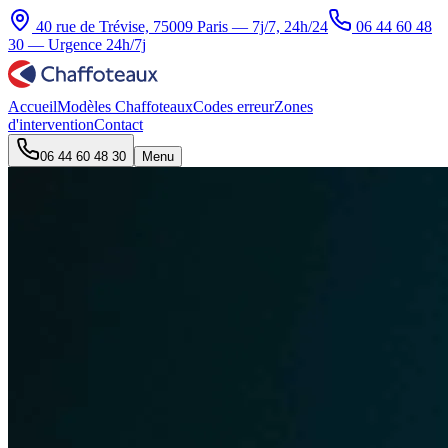
40 rue de Trévise, 75009 Paris — 7j/7, 24h/24
06 44 60 48
30
— Urgence 24h/7j
Accueil
Modèles Chaffoteaux
Codes erreur
Zones
d'intervention
Contact
06 44 60 48 30
Menu
Accueil
Modèles Chaffoteaux
Codes erreur
Zones
d'intervention
Contact
40 rue de
Urgence 24h/7j —
06 44 60 48 30
Devis gratuit
Trévise, 75009 Paris