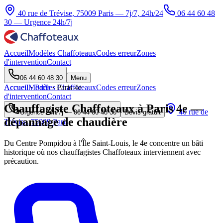
40 rue de Trévise, 75009 Paris — 7j/7, 24h/24
06 44 60 48
30
— Urgence 24h/7j
Accueil
Modèles Chaffoteaux
Codes erreur
Zones
d'intervention
Contact
06 44 60 48 30
Menu
Accueil
Accueil
Modèles Chaffoteaux
·
Paris
·
Paris 4e
Codes erreur
Zones
d'intervention
Contact
Chauffagiste Chaffoteaux à Paris 4e —
40 rue de
Urgence 24h/7j —
06 44 60 48 30
Devis gratuit
dépannage de chaudière
Trévise, 75009 Paris
Du Centre Pompidou à l'Île Saint-Louis, le 4e concentre un bâti
historique où nos chauffagistes Chaffoteaux interviennent avec
précaution.