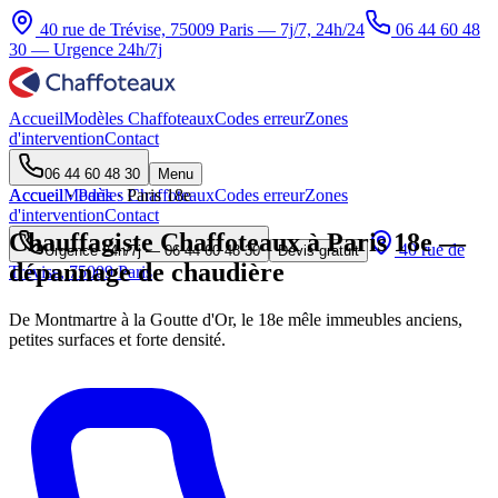
40 rue de Trévise, 75009 Paris — 7j/7, 24h/24
06 44 60 48
30
— Urgence 24h/7j
Accueil
Modèles Chaffoteaux
Codes erreur
Zones
d'intervention
Contact
06 44 60 48 30
Menu
Accueil
Accueil
Modèles Chaffoteaux
·
Paris
·
Paris 18e
Codes erreur
Zones
d'intervention
Contact
Chauffagiste Chaffoteaux à Paris 18e —
40 rue de
Urgence 24h/7j —
06 44 60 48 30
Devis gratuit
dépannage de chaudière
Trévise, 75009 Paris
De Montmartre à la Goutte d'Or, le 18e mêle immeubles anciens,
petites surfaces et forte densité.