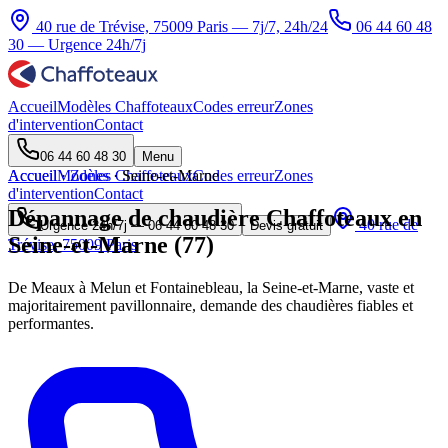
40 rue de Trévise, 75009 Paris — 7j/7, 24h/24
06 44 60 48
30
— Urgence 24h/7j
Accueil
Modèles Chaffoteaux
Codes erreur
Zones
d'intervention
Contact
06 44 60 48 30
Menu
Accueil
Accueil
Modèles Chaffoteaux
·
Zones
·
Seine-et-Marne
Codes erreur
Zones
d'intervention
Contact
Dépannage de chaudière Chaffoteaux en
40 rue de
Urgence 24h/7j —
06 44 60 48 30
Devis gratuit
Seine-et-Marne (77)
Trévise, 75009 Paris
De Meaux à Melun et Fontainebleau, la Seine-et-Marne, vaste et
majoritairement pavillonnaire, demande des chaudières fiables et
performantes.