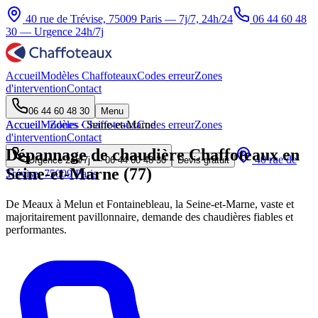
40 rue de Trévise, 75009 Paris — 7j/7, 24h/24
06 44 60 48
30
— Urgence 24h/7j
Accueil
Modèles Chaffoteaux
Codes erreur
Zones
d'intervention
Contact
06 44 60 48 30
Menu
Accueil
Accueil
Modèles Chaffoteaux
·
Zones
·
Seine-et-Marne
Codes erreur
Zones
d'intervention
Contact
Dépannage de chaudière Chaffoteaux en
40 rue de
Urgence 24h/7j —
06 44 60 48 30
Devis gratuit
Seine-et-Marne (77)
Trévise, 75009 Paris
De Meaux à Melun et Fontainebleau, la Seine-et-Marne, vaste et
majoritairement pavillonnaire, demande des chaudières fiables et
performantes.