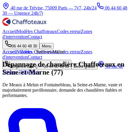
40 rue de Trévise, 75009 Paris — 7j/7, 24h/24
06 44 60 48
30
— Urgence 24h/7j
Accueil
Modèles Chaffoteaux
Codes erreur
Zones
d'intervention
Contact
06 44 60 48 30
Menu
Accueil
Accueil
Modèles Chaffoteaux
·
Zones
·
Seine-et-Marne
Codes erreur
Zones
d'intervention
Contact
Dépannage de chaudière Chaffoteaux en
40 rue de
Urgence 24h/7j —
06 44 60 48 30
Devis gratuit
Seine-et-Marne (77)
Trévise, 75009 Paris
De Meaux à Melun et Fontainebleau, la Seine-et-Marne, vaste et
majoritairement pavillonnaire, demande des chaudières fiables et
performantes.