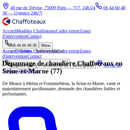
40 rue de Trévise, 75009 Paris — 7j/7, 24h/24
06 44 60 48
30
— Urgence 24h/7j
Accueil
Modèles Chaffoteaux
Codes erreur
Zones
d'intervention
Contact
06 44 60 48 30
Menu
Accueil
Accueil
Modèles Chaffoteaux
·
Zones
·
Seine-et-Marne
Codes erreur
Zones
d'intervention
Contact
Dépannage de chaudière Chaffoteaux en
40 rue de
Urgence 24h/7j —
06 44 60 48 30
Devis gratuit
Seine-et-Marne (77)
Trévise, 75009 Paris
De Meaux à Melun et Fontainebleau, la Seine-et-Marne, vaste et
majoritairement pavillonnaire, demande des chaudières fiables et
performantes.