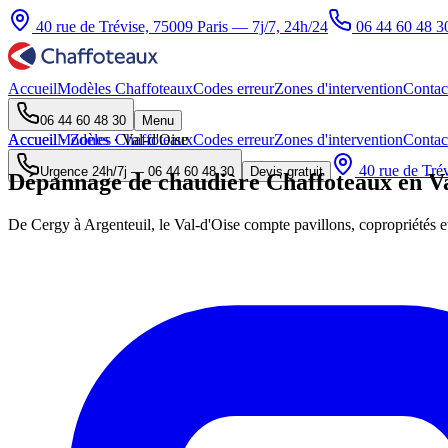
40 rue de Trévise, 75009 Paris — 7j/7, 24h/24
06 44 60 48 3
Accueil
Modèles Chaffoteaux
Codes erreur
Zones d'intervention
Contac
06 44 60 48 30
Menu
Accueil
Accueil
Modèles Chaffoteaux
·
Zones
·
Val-d'Oise
Codes erreur
Zones d'intervention
Contac
40 rue de Trév
Urgence 24h/7j —
06 44 60 48 30
Devis gratuit
Dépannage de chaudière Chaffoteaux en Va
De Cergy à Argenteuil, le Val-d'Oise compte pavillons, copropriétés e