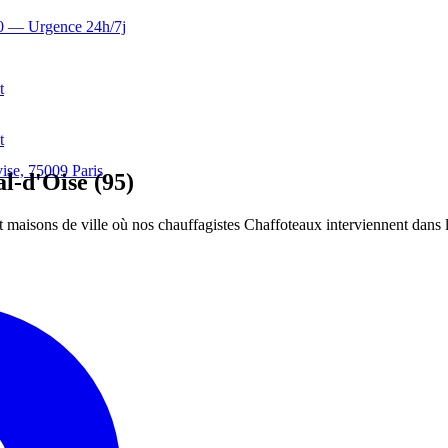
0
— Urgence 24h/7j
t
t
ise, 75009 Paris
l-d'Oise (95)
t maisons de ville où nos chauffagistes Chaffoteaux interviennent dans 