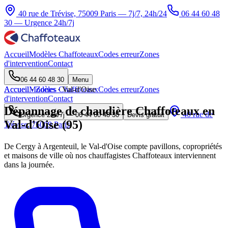
40 rue de Trévise, 75009 Paris — 7j/7, 24h/24
06 44 60 48
30
— Urgence 24h/7j
Accueil
Modèles Chaffoteaux
Codes erreur
Zones
d'intervention
Contact
06 44 60 48 30
Menu
Accueil
Accueil
Modèles Chaffoteaux
·
Zones
·
Val-d'Oise
Codes erreur
Zones
d'intervention
Contact
Dépannage de chaudière Chaffoteaux en
40 rue de
Urgence 24h/7j —
06 44 60 48 30
Devis gratuit
Val-d'Oise (95)
Trévise, 75009 Paris
De Cergy à Argenteuil, le Val-d'Oise compte pavillons, copropriétés
et maisons de ville où nos chauffagistes Chaffoteaux interviennent
dans la journée.