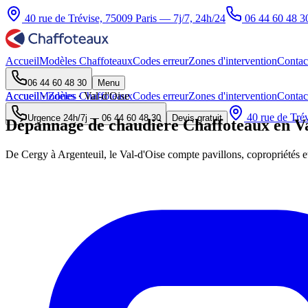
40 rue de Trévise, 75009 Paris — 7j/7, 24h/24
06 44 60 48 3
Accueil
Modèles Chaffoteaux
Codes erreur
Zones d'intervention
Contac
06 44 60 48 30
Menu
Accueil
Accueil
Modèles Chaffoteaux
·
Zones
·
Val-d'Oise
Codes erreur
Zones d'intervention
Contac
40 rue de Trév
Urgence 24h/7j —
06 44 60 48 30
Devis gratuit
Dépannage de chaudière Chaffoteaux en Va
De Cergy à Argenteuil, le Val-d'Oise compte pavillons, copropriétés e