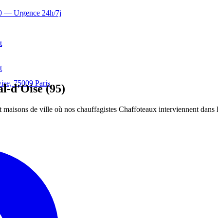
0
— Urgence 24h/7j
t
t
ise, 75009 Paris
l-d'Oise (95)
t maisons de ville où nos chauffagistes Chaffoteaux interviennent dans 