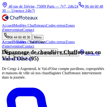
40 rue de Trévise, 75009 Paris — 7j/7, 24h/24
06 44 60 48
30
— Urgence 24h/7j
Accueil
Modèles Chaffoteaux
Codes erreur
Zones
d'intervention
Contact
06 44 60 48 30
Menu
Accueil
Accueil
Modèles Chaffoteaux
·
Zones
·
Val-d'Oise
Codes erreur
Zones
d'intervention
Contact
Dépannage de chaudière Chaffoteaux en
40 rue de
Urgence 24h/7j —
06 44 60 48 30
Devis gratuit
Val-d'Oise (95)
Trévise, 75009 Paris
De Cergy à Argenteuil, le Val-d'Oise compte pavillons, copropriétés
et maisons de ville où nos chauffagistes Chaffoteaux interviennent
dans la journée.