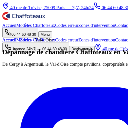
40 rue de Trévise, 75009 Paris — 7j/7, 24h/24
06 44 60 48 3
Accueil
Modèles Chaffoteaux
Codes erreur
Zones d'intervention
Contac
06 44 60 48 30
Menu
Accueil
Accueil
Modèles Chaffoteaux
·
Zones
·
Val-d'Oise
Codes erreur
Zones d'intervention
Contac
40 rue de Trév
Urgence 24h/7j —
06 44 60 48 30
Devis gratuit
Dépannage de chaudière Chaffoteaux en Va
De Cergy à Argenteuil, le Val-d'Oise compte pavillons, copropriétés e