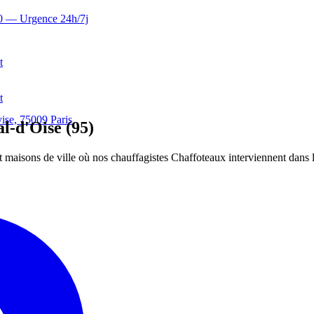
0
— Urgence 24h/7j
t
t
ise, 75009 Paris
l-d'Oise (95)
t maisons de ville où nos chauffagistes Chaffoteaux interviennent dans 