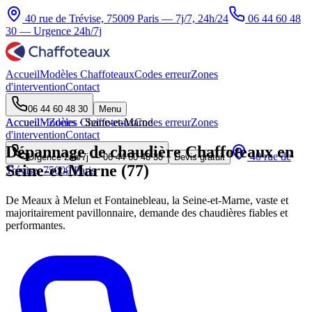
40 rue de Trévise, 75009 Paris — 7j/7, 24h/24
06 44 60 48
30
— Urgence 24h/7j
Accueil
Modèles Chaffoteaux
Codes erreur
Zones
d'intervention
Contact
06 44 60 48 30
Menu
Accueil
Accueil
Modèles Chaffoteaux
·
Zones
·
Seine-et-Marne
Codes erreur
Zones
d'intervention
Contact
Dépannage de chaudière Chaffoteaux en
40 rue de
Urgence 24h/7j —
06 44 60 48 30
Devis gratuit
Seine-et-Marne (77)
Trévise, 75009 Paris
De Meaux à Melun et Fontainebleau, la Seine-et-Marne, vaste et
majoritairement pavillonnaire, demande des chaudières fiables et
performantes.