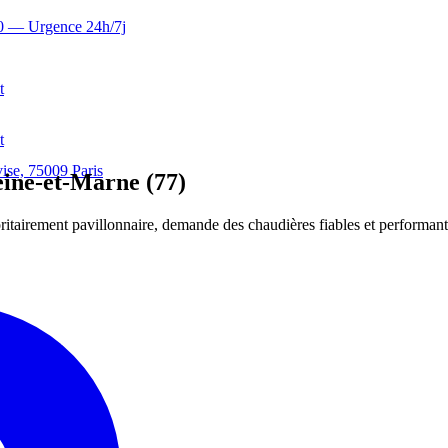
0
— Urgence 24h/7j
t
t
ise, 75009 Paris
ine-et-Marne (77)
itairement pavillonnaire, demande des chaudières fiables et performant