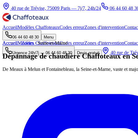
40 rue de Trévise, 75009 Paris — 7j/7, 24h/24
06 44 60 48 3
Accueil
Modèles Chaffoteaux
Codes erreur
Zones d'intervention
Contac
06 44 60 48 30
Menu
Accueil
Accueil
Modèles Chaffoteaux
·
Zones
·
Seine-et-Marne
Codes erreur
Zones d'intervention
Contac
40 rue de Trév
Urgence 24h/7j —
06 44 60 48 30
Devis gratuit
Dépannage de chaudière Chaffoteaux en Se
De Meaux à Melun et Fontainebleau, la Seine-et-Marne, vaste et major