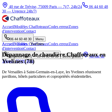
40 rue de Trévise, 75009 Paris — 7j/7, 24h/24
06 44 60 48
30
— Urgence 24h/7j
Accueil
Modèles Chaffoteaux
Codes erreur
Zones
d'intervention
Contact
06 44 60 48 30
Menu
Accueil
Accueil
Modèles Chaffoteaux
·
Zones
·
Yvelines
Codes erreur
Zones
d'intervention
Contact
Dépannage de chaudière Chaffoteaux en
40 rue de
Urgence 24h/7j —
06 44 60 48 30
Devis gratuit
Yvelines (78)
Trévise, 75009 Paris
De Versailles à Saint-Germain-en-Laye, les Yvelines réunissent
pavillons, hôtels particuliers et copropriétés résidentielles.