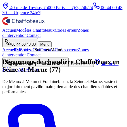
40 rue de Trévise, 75009 Paris — 7j/7, 24h/24
06 44 60 48
30
— Urgence 24h/7j
Accueil
Modèles Chaffoteaux
Codes erreur
Zones
d'intervention
Contact
06 44 60 48 30
Menu
Accueil
Accueil
Modèles Chaffoteaux
·
Zones
·
Seine-et-Marne
Codes erreur
Zones
d'intervention
Contact
Dépannage de chaudière Chaffoteaux en
40 rue de
Urgence 24h/7j —
06 44 60 48 30
Devis gratuit
Seine-et-Marne (77)
Trévise, 75009 Paris
De Meaux à Melun et Fontainebleau, la Seine-et-Marne, vaste et
majoritairement pavillonnaire, demande des chaudières fiables et
performantes.