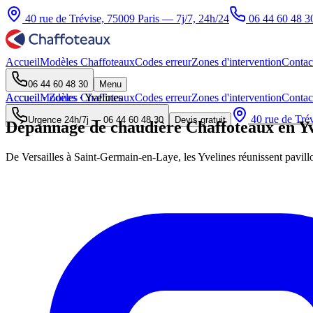
40 rue de Trévise, 75009 Paris — 7j/7, 24h/24
06 44 60 48 3
Accueil
Modèles Chaffoteaux
Codes erreur
Zones d'intervention
Contac
06 44 60 48 30
Menu
Accueil
Accueil
Modèles Chaffoteaux
·
Zones
·
Yvelines
Codes erreur
Zones d'intervention
Contac
40 rue de Trév
Urgence 24h/7j —
06 44 60 48 30
Devis gratuit
Dépannage de chaudière Chaffoteaux en Yv
De Versailles à Saint-Germain-en-Laye, les Yvelines réunissent pavillons