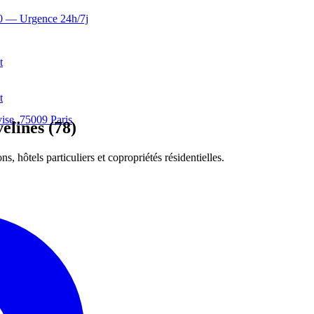
0
— Urgence 24h/7j
t
t
ise, 75009 Paris
elines (78)
, hôtels particuliers et copropriétés résidentielles.