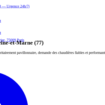
0
— Urgence 24h/7j
t
t
ise, 75009 Paris
ine-et-Marne (77)
itairement pavillonnaire, demande des chaudières fiables et performant