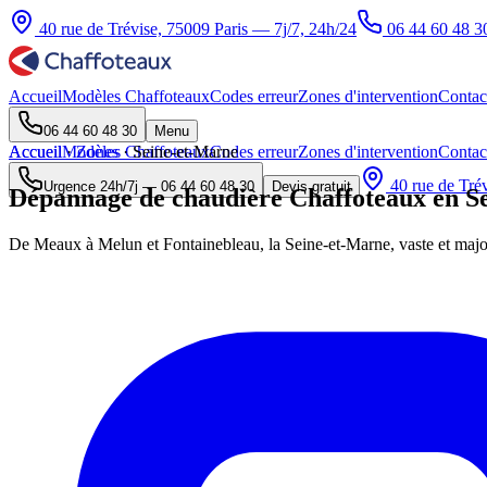
40 rue de Trévise, 75009 Paris — 7j/7, 24h/24
06 44 60 48 3
Accueil
Modèles Chaffoteaux
Codes erreur
Zones d'intervention
Contac
06 44 60 48 30
Menu
Accueil
Accueil
Modèles Chaffoteaux
·
Zones
·
Seine-et-Marne
Codes erreur
Zones d'intervention
Contac
40 rue de Trév
Urgence 24h/7j —
06 44 60 48 30
Devis gratuit
Dépannage de chaudière Chaffoteaux en Se
De Meaux à Melun et Fontainebleau, la Seine-et-Marne, vaste et major