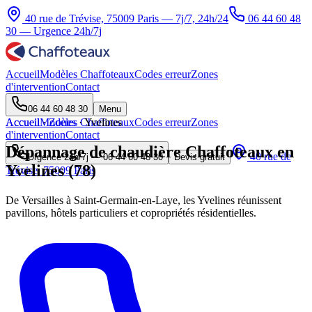
40 rue de Trévise, 75009 Paris — 7j/7, 24h/24
06 44 60 48
30
— Urgence 24h/7j
Accueil
Modèles Chaffoteaux
Codes erreur
Zones
d'intervention
Contact
06 44 60 48 30
Menu
Accueil
Accueil
Modèles Chaffoteaux
·
Zones
·
Yvelines
Codes erreur
Zones
d'intervention
Contact
Dépannage de chaudière Chaffoteaux en
40 rue de
Urgence 24h/7j —
06 44 60 48 30
Devis gratuit
Yvelines (78)
Trévise, 75009 Paris
De Versailles à Saint-Germain-en-Laye, les Yvelines réunissent
pavillons, hôtels particuliers et copropriétés résidentielles.