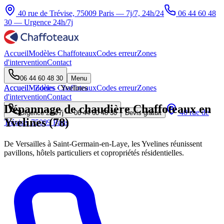
40 rue de Trévise, 75009 Paris — 7j/7, 24h/24
06 44 60 48
30
— Urgence 24h/7j
Accueil
Modèles Chaffoteaux
Codes erreur
Zones
d'intervention
Contact
06 44 60 48 30
Menu
Accueil
Accueil
Modèles Chaffoteaux
·
Zones
·
Yvelines
Codes erreur
Zones
d'intervention
Contact
Dépannage de chaudière Chaffoteaux en
40 rue de
Urgence 24h/7j —
06 44 60 48 30
Devis gratuit
Yvelines (78)
Trévise, 75009 Paris
De Versailles à Saint-Germain-en-Laye, les Yvelines réunissent
pavillons, hôtels particuliers et copropriétés résidentielles.