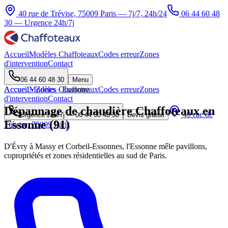
40 rue de Trévise, 75009 Paris — 7j/7, 24h/24
06 44 60 48
30
— Urgence 24h/7j
Accueil
Modèles Chaffoteaux
Codes erreur
Zones
d'intervention
Contact
06 44 60 48 30
Menu
Accueil
Accueil
Modèles Chaffoteaux
·
Zones
·
Essonne
Codes erreur
Zones
d'intervention
Contact
Dépannage de chaudière Chaffoteaux en
40 rue de
Urgence 24h/7j —
06 44 60 48 30
Devis gratuit
Essonne (91)
Trévise, 75009 Paris
D'Évry à Massy et Corbeil-Essonnes, l'Essonne mêle pavillons,
copropriétés et zones résidentielles au sud de Paris.