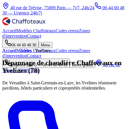
40 rue de Trévise, 75009 Paris — 7j/7, 24h/24
06 44 60 48
30
— Urgence 24h/7j
Accueil
Modèles Chaffoteaux
Codes erreur
Zones
d'intervention
Contact
06 44 60 48 30
Menu
Accueil
Accueil
Modèles Chaffoteaux
·
Zones
·
Yvelines
Codes erreur
Zones
d'intervention
Contact
Dépannage de chaudière Chaffoteaux en
40 rue de
Urgence 24h/7j —
06 44 60 48 30
Devis gratuit
Yvelines (78)
Trévise, 75009 Paris
De Versailles à Saint-Germain-en-Laye, les Yvelines réunissent
pavillons, hôtels particuliers et copropriétés résidentielles.