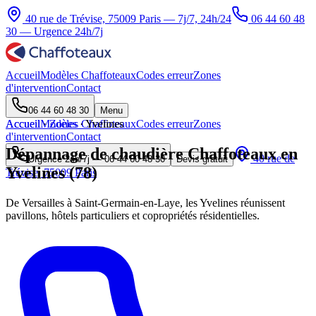
40 rue de Trévise, 75009 Paris — 7j/7, 24h/24
06 44 60 48
30
— Urgence 24h/7j
Accueil
Modèles Chaffoteaux
Codes erreur
Zones
d'intervention
Contact
06 44 60 48 30
Menu
Accueil
Accueil
Modèles Chaffoteaux
·
Zones
·
Yvelines
Codes erreur
Zones
d'intervention
Contact
Dépannage de chaudière Chaffoteaux en
40 rue de
Urgence 24h/7j —
06 44 60 48 30
Devis gratuit
Yvelines (78)
Trévise, 75009 Paris
De Versailles à Saint-Germain-en-Laye, les Yvelines réunissent
pavillons, hôtels particuliers et copropriétés résidentielles.