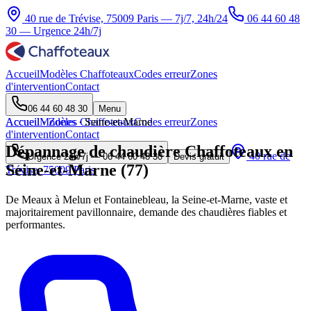
40 rue de Trévise, 75009 Paris — 7j/7, 24h/24
06 44 60 48
30
— Urgence 24h/7j
Accueil
Modèles Chaffoteaux
Codes erreur
Zones
d'intervention
Contact
06 44 60 48 30
Menu
Accueil
Accueil
Modèles Chaffoteaux
·
Zones
·
Seine-et-Marne
Codes erreur
Zones
d'intervention
Contact
Dépannage de chaudière Chaffoteaux en
40 rue de
Urgence 24h/7j —
06 44 60 48 30
Devis gratuit
Seine-et-Marne (77)
Trévise, 75009 Paris
De Meaux à Melun et Fontainebleau, la Seine-et-Marne, vaste et
majoritairement pavillonnaire, demande des chaudières fiables et
performantes.