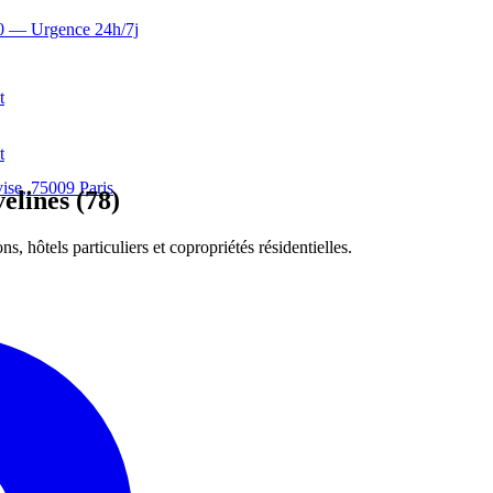
0
— Urgence 24h/7j
t
t
ise, 75009 Paris
elines (78)
, hôtels particuliers et copropriétés résidentielles.