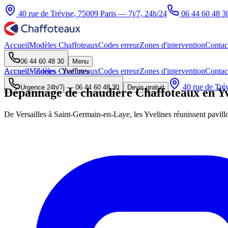
40 rue de Trévise, 75009 Paris — 7j/7, 24h/24
06 44 60 48 3
Accueil
Modèles Chaffoteaux
Codes erreur
Zones d'intervention
Contac
06 44 60 48 30
Menu
Accueil
Accueil
Modèles Chaffoteaux
·
Zones
·
Yvelines
Codes erreur
Zones d'intervention
Contac
40 rue de Trév
Urgence 24h/7j —
06 44 60 48 30
Devis gratuit
Dépannage de chaudière Chaffoteaux en Yv
De Versailles à Saint-Germain-en-Laye, les Yvelines réunissent pavillons