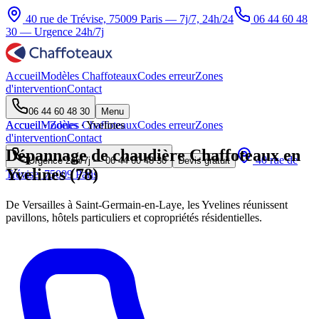
40 rue de Trévise, 75009 Paris — 7j/7, 24h/24
06 44 60 48
30
— Urgence 24h/7j
Accueil
Modèles Chaffoteaux
Codes erreur
Zones
d'intervention
Contact
06 44 60 48 30
Menu
Accueil
Accueil
Modèles Chaffoteaux
·
Zones
·
Yvelines
Codes erreur
Zones
d'intervention
Contact
Dépannage de chaudière Chaffoteaux en
40 rue de
Urgence 24h/7j —
06 44 60 48 30
Devis gratuit
Yvelines (78)
Trévise, 75009 Paris
De Versailles à Saint-Germain-en-Laye, les Yvelines réunissent
pavillons, hôtels particuliers et copropriétés résidentielles.