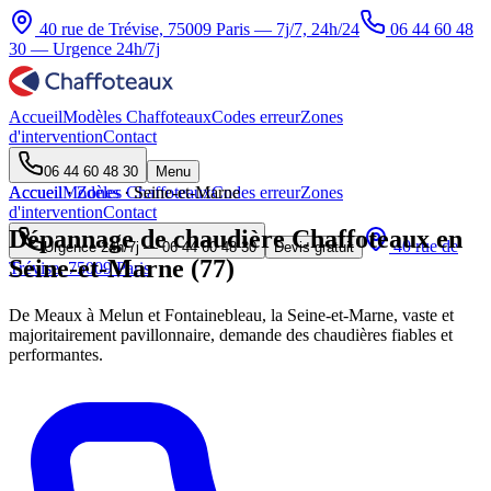
40 rue de Trévise, 75009 Paris — 7j/7, 24h/24
06 44 60 48
30
— Urgence 24h/7j
Accueil
Modèles Chaffoteaux
Codes erreur
Zones
d'intervention
Contact
06 44 60 48 30
Menu
Accueil
Accueil
Modèles Chaffoteaux
·
Zones
·
Seine-et-Marne
Codes erreur
Zones
d'intervention
Contact
Dépannage de chaudière Chaffoteaux en
40 rue de
Urgence 24h/7j —
06 44 60 48 30
Devis gratuit
Seine-et-Marne (77)
Trévise, 75009 Paris
De Meaux à Melun et Fontainebleau, la Seine-et-Marne, vaste et
majoritairement pavillonnaire, demande des chaudières fiables et
performantes.