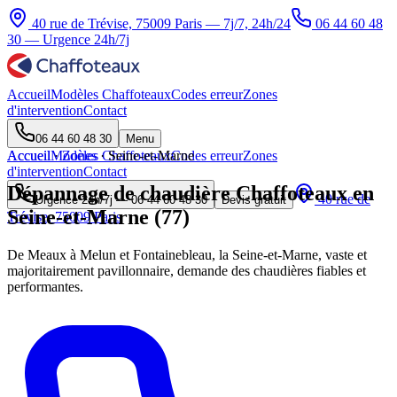
40 rue de Trévise, 75009 Paris — 7j/7, 24h/24
06 44 60 48
30
— Urgence 24h/7j
Accueil
Modèles Chaffoteaux
Codes erreur
Zones
d'intervention
Contact
06 44 60 48 30
Menu
Accueil
Accueil
Modèles Chaffoteaux
·
Zones
·
Seine-et-Marne
Codes erreur
Zones
d'intervention
Contact
Dépannage de chaudière Chaffoteaux en
40 rue de
Urgence 24h/7j —
06 44 60 48 30
Devis gratuit
Seine-et-Marne (77)
Trévise, 75009 Paris
De Meaux à Melun et Fontainebleau, la Seine-et-Marne, vaste et
majoritairement pavillonnaire, demande des chaudières fiables et
performantes.