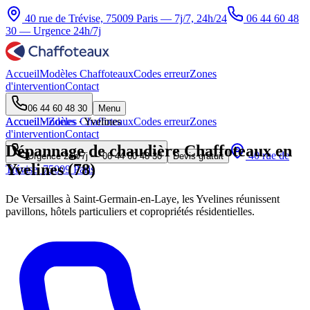
40 rue de Trévise, 75009 Paris — 7j/7, 24h/24
06 44 60 48
30
— Urgence 24h/7j
Accueil
Modèles Chaffoteaux
Codes erreur
Zones
d'intervention
Contact
06 44 60 48 30
Menu
Accueil
Accueil
Modèles Chaffoteaux
·
Zones
·
Yvelines
Codes erreur
Zones
d'intervention
Contact
Dépannage de chaudière Chaffoteaux en
40 rue de
Urgence 24h/7j —
06 44 60 48 30
Devis gratuit
Yvelines (78)
Trévise, 75009 Paris
De Versailles à Saint-Germain-en-Laye, les Yvelines réunissent
pavillons, hôtels particuliers et copropriétés résidentielles.