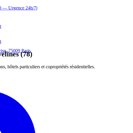
0
— Urgence 24h/7j
t
t
ise, 75009 Paris
elines (78)
, hôtels particuliers et copropriétés résidentielles.