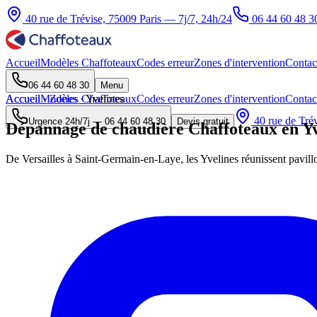
40 rue de Trévise, 75009 Paris — 7j/7, 24h/24
06 44 60 48 3
Accueil
Modèles Chaffoteaux
Codes erreur
Zones d'intervention
Contac
06 44 60 48 30
Menu
Accueil
Accueil
Modèles Chaffoteaux
·
Zones
·
Yvelines
Codes erreur
Zones d'intervention
Contac
40 rue de Trév
Urgence 24h/7j —
06 44 60 48 30
Devis gratuit
Dépannage de chaudière Chaffoteaux en Yv
De Versailles à Saint-Germain-en-Laye, les Yvelines réunissent pavillons