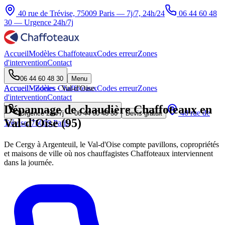
40 rue de Trévise, 75009 Paris — 7j/7, 24h/24
06 44 60 48
30
— Urgence 24h/7j
Accueil
Modèles Chaffoteaux
Codes erreur
Zones
d'intervention
Contact
06 44 60 48 30
Menu
Accueil
Accueil
Modèles Chaffoteaux
·
Zones
·
Val-d'Oise
Codes erreur
Zones
d'intervention
Contact
Dépannage de chaudière Chaffoteaux en
40 rue de
Urgence 24h/7j —
06 44 60 48 30
Devis gratuit
Val-d'Oise (95)
Trévise, 75009 Paris
De Cergy à Argenteuil, le Val-d'Oise compte pavillons, copropriétés
et maisons de ville où nos chauffagistes Chaffoteaux interviennent
dans la journée.