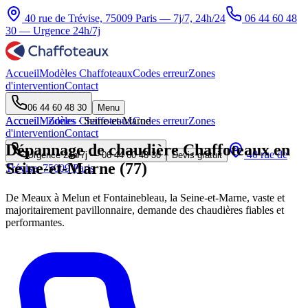
40 rue de Trévise, 75009 Paris — 7j/7, 24h/24
06 44 60 48
30
— Urgence 24h/7j
Accueil
Modèles Chaffoteaux
Codes erreur
Zones
d'intervention
Contact
06 44 60 48 30
Menu
Accueil
Accueil
Modèles Chaffoteaux
·
Zones
·
Seine-et-Marne
Codes erreur
Zones
d'intervention
Contact
Dépannage de chaudière Chaffoteaux en
40 rue de
Urgence 24h/7j —
06 44 60 48 30
Devis gratuit
Seine-et-Marne (77)
Trévise, 75009 Paris
De Meaux à Melun et Fontainebleau, la Seine-et-Marne, vaste et
majoritairement pavillonnaire, demande des chaudières fiables et
performantes.