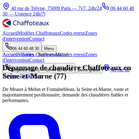
40 rue de Trévise, 75009 Paris — 7j/7, 24h/24
06 44 60 48
30
— Urgence 24h/7j
Accueil
Modèles Chaffoteaux
Codes erreur
Zones
d'intervention
Contact
06 44 60 48 30
Menu
Accueil
Accueil
Modèles Chaffoteaux
·
Zones
·
Seine-et-Marne
Codes erreur
Zones
d'intervention
Contact
Dépannage de chaudière Chaffoteaux en
40 rue de
Urgence 24h/7j —
06 44 60 48 30
Devis gratuit
Seine-et-Marne (77)
Trévise, 75009 Paris
De Meaux à Melun et Fontainebleau, la Seine-et-Marne, vaste et
majoritairement pavillonnaire, demande des chaudières fiables et
performantes.