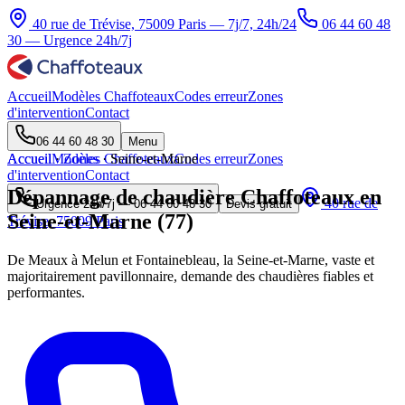
40 rue de Trévise, 75009 Paris — 7j/7, 24h/24
06 44 60 48
30
— Urgence 24h/7j
Accueil
Modèles Chaffoteaux
Codes erreur
Zones
d'intervention
Contact
06 44 60 48 30
Menu
Accueil
Accueil
Modèles Chaffoteaux
·
Zones
·
Seine-et-Marne
Codes erreur
Zones
d'intervention
Contact
Dépannage de chaudière Chaffoteaux en
40 rue de
Urgence 24h/7j —
06 44 60 48 30
Devis gratuit
Seine-et-Marne (77)
Trévise, 75009 Paris
De Meaux à Melun et Fontainebleau, la Seine-et-Marne, vaste et
majoritairement pavillonnaire, demande des chaudières fiables et
performantes.