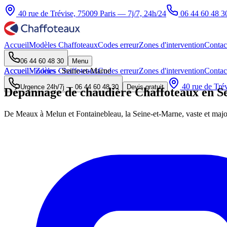
40 rue de Trévise, 75009 Paris — 7j/7, 24h/24
06 44 60 48 3
Accueil
Modèles Chaffoteaux
Codes erreur
Zones d'intervention
Contac
06 44 60 48 30
Menu
Accueil
Accueil
Modèles Chaffoteaux
·
Zones
·
Seine-et-Marne
Codes erreur
Zones d'intervention
Contac
40 rue de Trév
Urgence 24h/7j —
06 44 60 48 30
Devis gratuit
Dépannage de chaudière Chaffoteaux en Se
De Meaux à Melun et Fontainebleau, la Seine-et-Marne, vaste et major