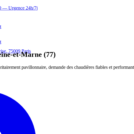
0
— Urgence 24h/7j
t
t
ise, 75009 Paris
ine-et-Marne (77)
itairement pavillonnaire, demande des chaudières fiables et performant