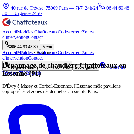
40 rue de Trévise, 75009 Paris — 7j/7, 24h/24
06 44 60 48
30
— Urgence 24h/7j
Accueil
Modèles Chaffoteaux
Codes erreur
Zones
d'intervention
Contact
06 44 60 48 30
Menu
Accueil
Accueil
Modèles Chaffoteaux
·
Zones
·
Essonne
Codes erreur
Zones
d'intervention
Contact
Dépannage de chaudière Chaffoteaux en
40 rue de
Urgence 24h/7j —
06 44 60 48 30
Devis gratuit
Essonne (91)
Trévise, 75009 Paris
D'Évry à Massy et Corbeil-Essonnes, l'Essonne mêle pavillons,
copropriétés et zones résidentielles au sud de Paris.