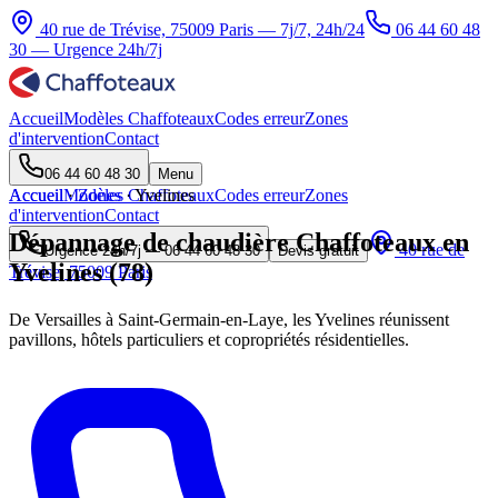
40 rue de Trévise, 75009 Paris — 7j/7, 24h/24
06 44 60 48
30
— Urgence 24h/7j
Accueil
Modèles Chaffoteaux
Codes erreur
Zones
d'intervention
Contact
06 44 60 48 30
Menu
Accueil
Accueil
Modèles Chaffoteaux
·
Zones
·
Yvelines
Codes erreur
Zones
d'intervention
Contact
Dépannage de chaudière Chaffoteaux en
40 rue de
Urgence 24h/7j —
06 44 60 48 30
Devis gratuit
Yvelines (78)
Trévise, 75009 Paris
De Versailles à Saint-Germain-en-Laye, les Yvelines réunissent
pavillons, hôtels particuliers et copropriétés résidentielles.