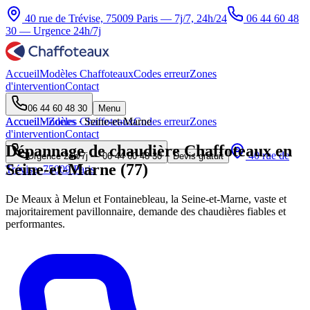
40 rue de Trévise, 75009 Paris — 7j/7, 24h/24
06 44 60 48
30
— Urgence 24h/7j
Accueil
Modèles Chaffoteaux
Codes erreur
Zones
d'intervention
Contact
06 44 60 48 30
Menu
Accueil
Accueil
Modèles Chaffoteaux
·
Zones
·
Seine-et-Marne
Codes erreur
Zones
d'intervention
Contact
Dépannage de chaudière Chaffoteaux en
40 rue de
Urgence 24h/7j —
06 44 60 48 30
Devis gratuit
Seine-et-Marne (77)
Trévise, 75009 Paris
De Meaux à Melun et Fontainebleau, la Seine-et-Marne, vaste et
majoritairement pavillonnaire, demande des chaudières fiables et
performantes.