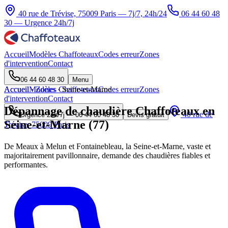
40 rue de Trévise, 75009 Paris — 7j/7, 24h/24
06 44 60 48
30
— Urgence 24h/7j
Accueil
Modèles Chaffoteaux
Codes erreur
Zones
d'intervention
Contact
06 44 60 48 30
Menu
Accueil
Accueil
Modèles Chaffoteaux
·
Zones
·
Seine-et-Marne
Codes erreur
Zones
d'intervention
Contact
Dépannage de chaudière Chaffoteaux en
40 rue de
Urgence 24h/7j —
06 44 60 48 30
Devis gratuit
Seine-et-Marne (77)
Trévise, 75009 Paris
De Meaux à Melun et Fontainebleau, la Seine-et-Marne, vaste et
majoritairement pavillonnaire, demande des chaudières fiables et
performantes.