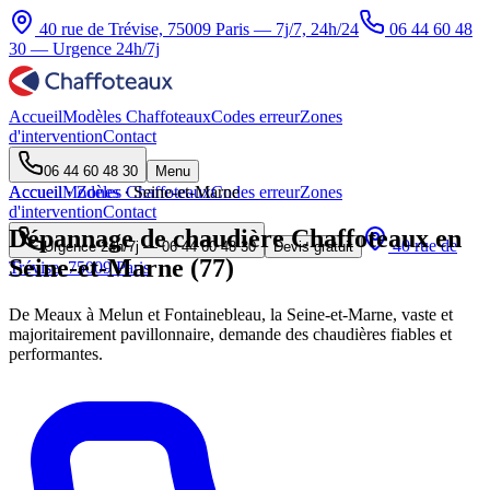
40 rue de Trévise, 75009 Paris — 7j/7, 24h/24
06 44 60 48
30
— Urgence 24h/7j
Accueil
Modèles Chaffoteaux
Codes erreur
Zones
d'intervention
Contact
06 44 60 48 30
Menu
Accueil
Accueil
Modèles Chaffoteaux
·
Zones
·
Seine-et-Marne
Codes erreur
Zones
d'intervention
Contact
Dépannage de chaudière Chaffoteaux en
40 rue de
Urgence 24h/7j —
06 44 60 48 30
Devis gratuit
Seine-et-Marne (77)
Trévise, 75009 Paris
De Meaux à Melun et Fontainebleau, la Seine-et-Marne, vaste et
majoritairement pavillonnaire, demande des chaudières fiables et
performantes.