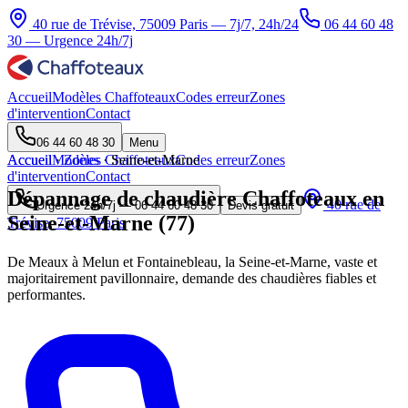
40 rue de Trévise, 75009 Paris — 7j/7, 24h/24
06 44 60 48
30
— Urgence 24h/7j
Accueil
Modèles Chaffoteaux
Codes erreur
Zones
d'intervention
Contact
06 44 60 48 30
Menu
Accueil
Accueil
Modèles Chaffoteaux
·
Zones
·
Seine-et-Marne
Codes erreur
Zones
d'intervention
Contact
Dépannage de chaudière Chaffoteaux en
40 rue de
Urgence 24h/7j —
06 44 60 48 30
Devis gratuit
Seine-et-Marne (77)
Trévise, 75009 Paris
De Meaux à Melun et Fontainebleau, la Seine-et-Marne, vaste et
majoritairement pavillonnaire, demande des chaudières fiables et
performantes.