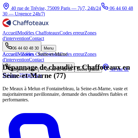
40 rue de Trévise, 75009 Paris — 7j/7, 24h/24
06 44 60 48
30
— Urgence 24h/7j
Accueil
Modèles Chaffoteaux
Codes erreur
Zones
d'intervention
Contact
06 44 60 48 30
Menu
Accueil
Accueil
Modèles Chaffoteaux
·
Zones
·
Seine-et-Marne
Codes erreur
Zones
d'intervention
Contact
Dépannage de chaudière Chaffoteaux en
40 rue de
Urgence 24h/7j —
06 44 60 48 30
Devis gratuit
Seine-et-Marne (77)
Trévise, 75009 Paris
De Meaux à Melun et Fontainebleau, la Seine-et-Marne, vaste et
majoritairement pavillonnaire, demande des chaudières fiables et
performantes.