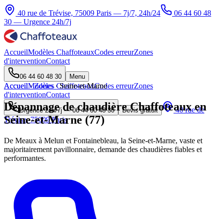
40 rue de Trévise, 75009 Paris — 7j/7, 24h/24
06 44 60 48
30
— Urgence 24h/7j
Accueil
Modèles Chaffoteaux
Codes erreur
Zones
d'intervention
Contact
06 44 60 48 30
Menu
Accueil
Accueil
Modèles Chaffoteaux
·
Zones
·
Seine-et-Marne
Codes erreur
Zones
d'intervention
Contact
Dépannage de chaudière Chaffoteaux en
40 rue de
Urgence 24h/7j —
06 44 60 48 30
Devis gratuit
Seine-et-Marne (77)
Trévise, 75009 Paris
De Meaux à Melun et Fontainebleau, la Seine-et-Marne, vaste et
majoritairement pavillonnaire, demande des chaudières fiables et
performantes.