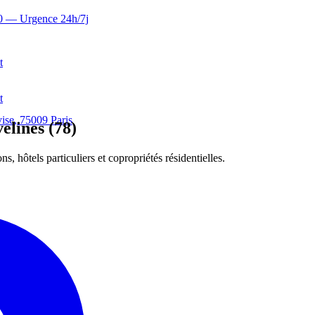
0
— Urgence 24h/7j
t
t
ise, 75009 Paris
elines (78)
, hôtels particuliers et copropriétés résidentielles.