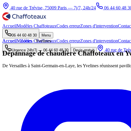
40 rue de Trévise, 75009 Paris — 7j/7, 24h/24
06 44 60 48 3
Accueil
Modèles Chaffoteaux
Codes erreur
Zones d'intervention
Contac
06 44 60 48 30
Menu
Accueil
Accueil
Modèles Chaffoteaux
·
Zones
·
Yvelines
Codes erreur
Zones d'intervention
Contac
40 rue de Trév
Urgence 24h/7j —
06 44 60 48 30
Devis gratuit
Dépannage de chaudière Chaffoteaux en Yv
De Versailles à Saint-Germain-en-Laye, les Yvelines réunissent pavillons