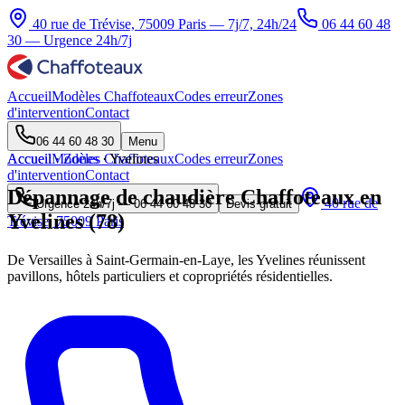
40 rue de Trévise, 75009 Paris — 7j/7, 24h/24
06 44 60 48
30
— Urgence 24h/7j
Accueil
Modèles Chaffoteaux
Codes erreur
Zones
d'intervention
Contact
06 44 60 48 30
Menu
Accueil
Accueil
Modèles Chaffoteaux
·
Zones
·
Yvelines
Codes erreur
Zones
d'intervention
Contact
Dépannage de chaudière Chaffoteaux en
40 rue de
Urgence 24h/7j —
06 44 60 48 30
Devis gratuit
Yvelines (78)
Trévise, 75009 Paris
De Versailles à Saint-Germain-en-Laye, les Yvelines réunissent
pavillons, hôtels particuliers et copropriétés résidentielles.