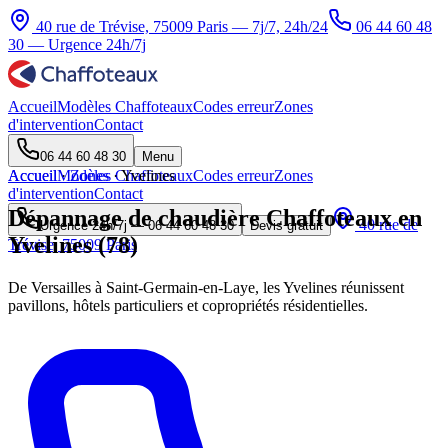
40 rue de Trévise, 75009 Paris — 7j/7, 24h/24
06 44 60 48
30
— Urgence 24h/7j
Accueil
Modèles Chaffoteaux
Codes erreur
Zones
d'intervention
Contact
06 44 60 48 30
Menu
Accueil
Accueil
Modèles Chaffoteaux
·
Zones
·
Yvelines
Codes erreur
Zones
d'intervention
Contact
Dépannage de chaudière Chaffoteaux en
40 rue de
Urgence 24h/7j —
06 44 60 48 30
Devis gratuit
Yvelines (78)
Trévise, 75009 Paris
De Versailles à Saint-Germain-en-Laye, les Yvelines réunissent
pavillons, hôtels particuliers et copropriétés résidentielles.